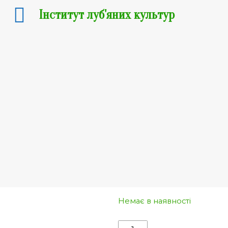
Інститут луб'яних культур
Коноплян
мило
50
₴
Вага
Очистити
Немає в наявності
Конопляне