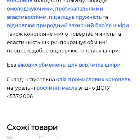
конопель
холодного віджиму. Володіє
омолоджуючими
,
протизапальними
властивостями
,
підвищує пружність
та
відновлює природний захисний бар’єр шкіри
.
Також конопляне мило повертає м’якість та
еластичність шкіри, покращує обмінні
процеси, добре відновлює текстуру шкіри.
Без
вікових обмежень
,
для всіх типів шкіри
.
Склад: натуральна
олія промислових конопель
,
натуральні
рослинні масла
згідно ДСТУ
4537:2006.
Схожі товари