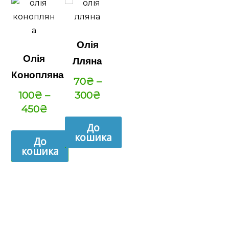
Олія
Олія
Лляна
Конопляна
70
₴
–
100
₴
–
300
₴
450
₴
До
кошика
До
кошика