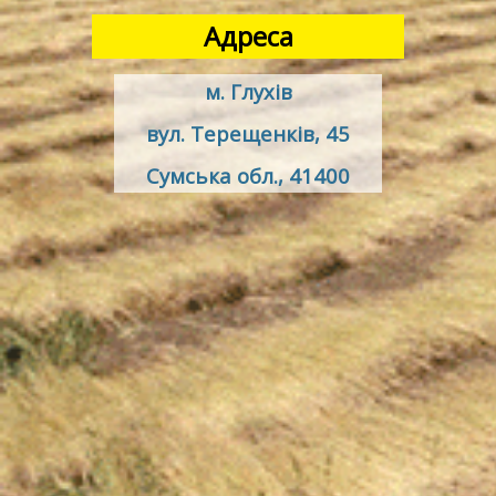
Адреса
м. Глухів
вул. Терещенків, 45
Сумська обл., 41400