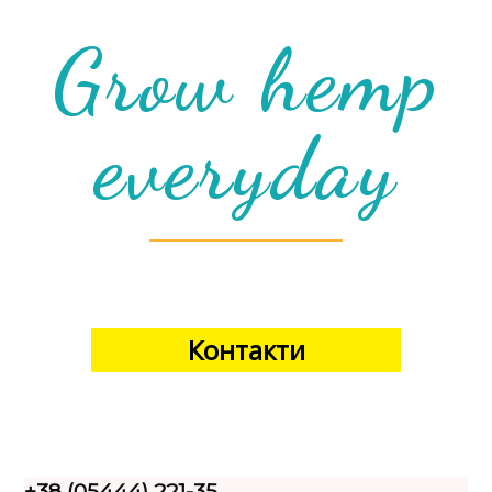
Grow hemp
everyday
Контакти
+38 (05444) 221-35