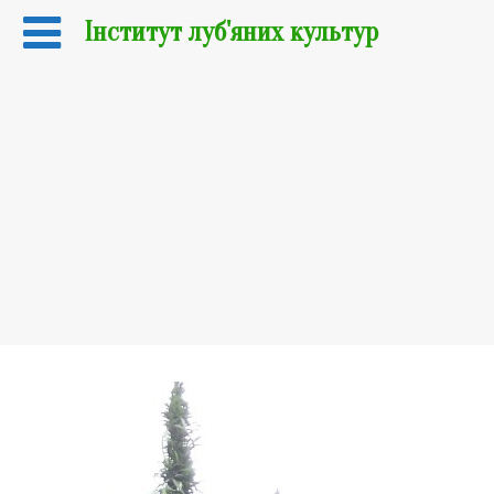
Інститут луб'яних культур
Сорти промислових конопель
Сорти льону-довгунця
Техніко-технологічні розробки