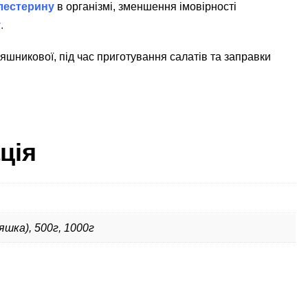
лестерину
в організмі, зменшення імовірності
у
.
шникової, під час приготування салатів та заправки
ція
яшка), 500г, 1000г