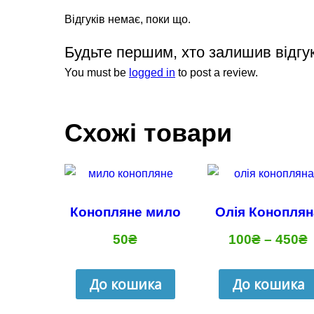
Відгуків немає, поки що.
Будьте першим, хто залишив відгук
You must be
logged in
to post a review.
Схожі товари
Конопляне мило
Олія Коноплян
50
₴
100
₴
–
450
₴
До кошика
До кошика