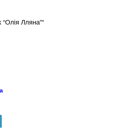
 “Олія Лляна”“
а