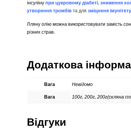
інсуліну
при цукровому діабеті
,
зниження хо
утворення тромбів
та для
зміцненя імунітет
Лляну олію можна використовувати замість соня
різних страв.
Додаткова інформа
Вага
Невідомо
Вага
100г, 200г, 200г(скляна пл
Відгуки