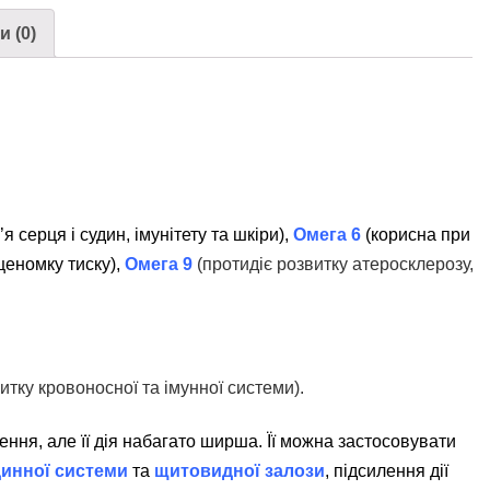
и (0)
 серця і судин, імунітету та шкіри),
Омега 6
(корисна при
щеномку тиску),
Омега 9
(протидіє розвитку атеросклерозу,
витку кровоносної та імунної системи).
ння, але її дія набагато ширша. Її можна застосовувати
инної системи
та
щитовидної залози
, підсилення дії