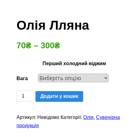
Олія Лляна
70
₴
–
300
₴
Перший холодний віджим
Вага
Олія
Додати у кошик
Лляна
кількість
Артикул:
Невідомо
Категорії:
Олія
,
Сувенірна
продукція