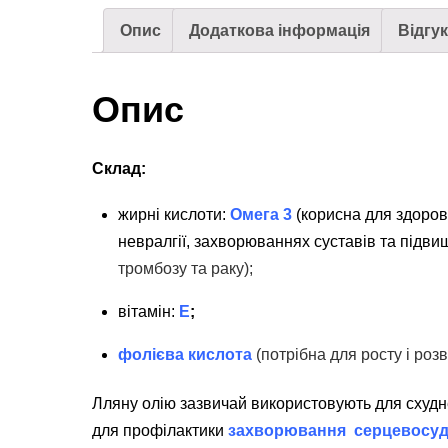
Опис
Додаткова інформація
Відгук
Опис
Склад:
жирні кислоти:
Омега 3
(корисна для здоров’я
невралгії, захворюваннях суставів та підви
тромбозу та раку);
вітамін:
Е
;
фолієва кислота
(потрібна для росту і роз
Лляну олію зазвичай використовують для схудне
для профілактики
захворювання серцевосуд