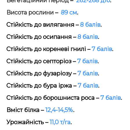
Вегетаційний період
–
262-268 діб
.
Висота рослини
–
89 см
.
Стійкість до вилягання –
8 балів
.
Стійкість до осипання –
8 балів
.
Стійкість до кореневі гнилі –
7 балів
.
Стійкість до септоріоз –
7 балів
.
Стійкість до фузаріозу –
7 балів
.
Стійкість до бура іржа –
7 балів
.
Стійкість до борошниста роса –
7 балів
.
Вміст білка –
12,4-14,5%
.
Урожайність –
11,0 т/га
.