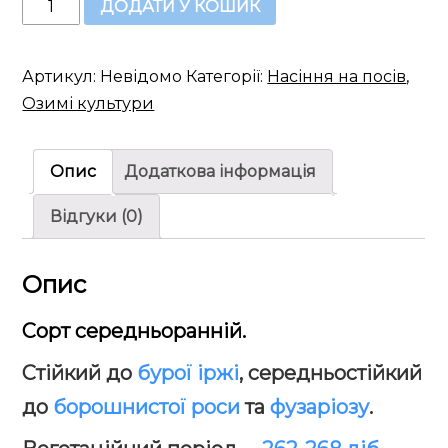
ДОДАТИ У КОШИК
пшениця:
Фермерка
кількість
Артикул:
Невідомо
Категорії:
Насіння на посів
,
Озимі культури
Опис
Додаткова інформація
Відгуки (0)
Опис
Сорт середньоранній.
Стійкий до
бурої іржі
, середньостійкий
до
борошнистої роси
та
фузаріозу
.