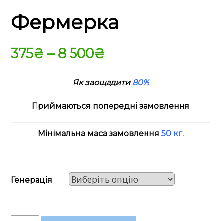
Фермерка
375
₴
–
8 500
₴
Як заощадити
80%
Приймаються попередні замовлення
Мінімальна маса замовлення
50
кг
.
Генерація
Озима