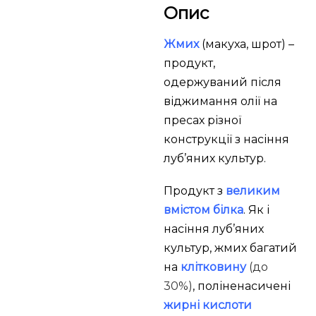
Опис
Жмих
(макуха, шрот) –
продукт,
одержуваний після
віджимання олії на
пресах різної
конструкції з насіння
луб’яних культур.
Продукт з
великим
вмістом білка
. Як і
насіння луб’яних
культур, жмих багатий
на
клітковину
(до
30%)
, поліненасичені
жирні кислоти