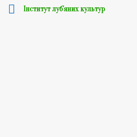
Інститут луб'яних культур
Коноплян
жмих
20
₴
–
245
₴
опт від
35кг
, ціна
7
грн/кг
вигода
13 грн/кг
Вага