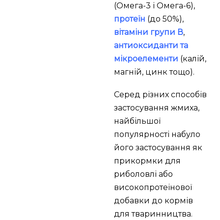
(Омега-3 і Омега-6),
протеїн
(до 50%),
вітаміни групи В
,
антиоксиданти та
мікроелементи
(калій,
магній, цинк тощо).
Серед різних способів
застосування жмиха,
найбільшої
популярності набуло
його застосування як
прикормки для
риболовлі або
високопротеінової
добавки до кормів
для тваринництва.