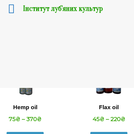
Інститут луб'яних культур
Souvenir products
Showing all 3 results
Hemp oil
Flax oil
75
₴
–
370
₴
45
₴
–
220
₴