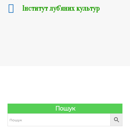
Інститут луб'яних культур
Transaction Failed
Your transaction failed, please try again or contact
site support.
Пошук