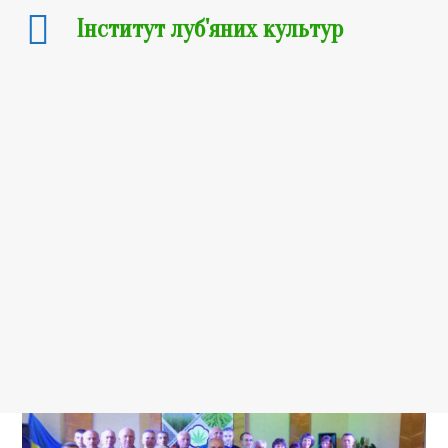
Інститут луб'яних культур
20.05.2019
Урочисті збори з
нагоди Дня НАУКИ