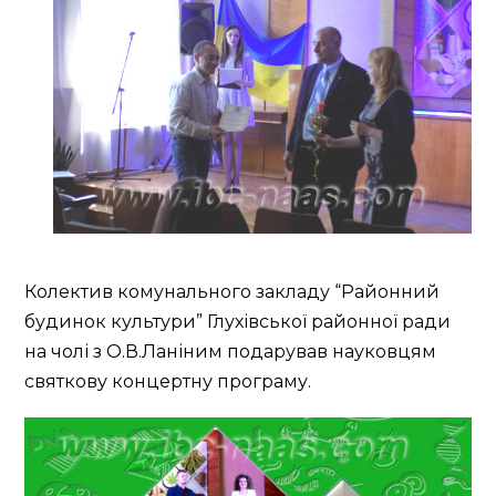
Колектив комунального закладу “Районний
будинок культури” Глухівської районної ради
на чолі з О.В.Ланіним подарував науковцям
святкову концертну програму.