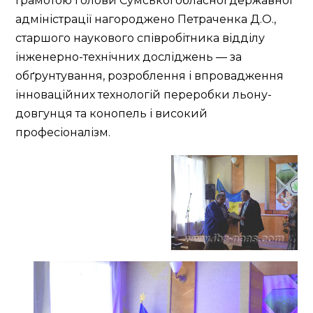
Грамотою голови Сумської обласної державної
адміністрації нагороджено Петраченка Д.О.,
старшого наукового співробітника відділу
інженерно-технічних досліджень — за
обґрунтування, розроблення і впровадження
інноваційних технологій переробки льону-
довгунця та конопель і високий
професіоналізм.