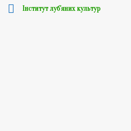
Інститут луб'яних культур
Матеріали
конференцій
АКТУАЛЬНІ ПИТАННЯ РОЗВИТКУ
АГРАРНОЇ НАУКИ ТА ОСВІТИ
матеріали науково-практичної конференції
до 125-річчя від дня народження видатного
селекціонера, ботаніка і генетика академіка
Миколи Миколайовича Гришка (Глухів, 05–