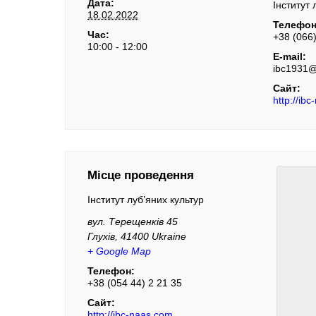
Дата:
Інститут 
18.02.2022
Телефон
Час:
+38 (066
10:00 - 12:00
Е-mail:
ibc1931@
Сайт:
http://ib
Місце проведення
Інститут луб’яних культур
вул. Терещенків 45
Глухів
,
41400
Ukraine
+ Google Map
Телефон:
+38 (054 44) 2 21 35
Сайт:
http://ibc-naas.com