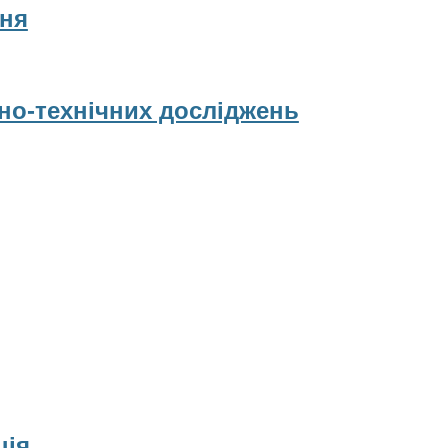
ня
рно-технічних досліджень
ція