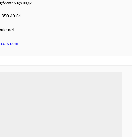
луб’яних культур
:
) 350 49 64
ukr.net
c-naas.com