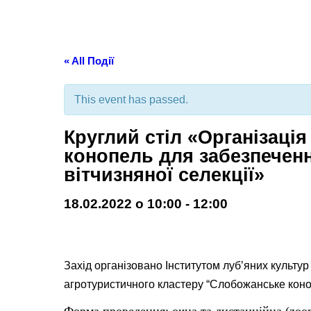
« All Події
This event has passed.
Круглий стіл «Організаці
конопель для забезпечен
вітчизняної селекції»
18.02.2022 о 10:00
-
12:00
Захід організовано Інститутом луб’яних культу
агротуристичного кластеру “Слобожанське коно