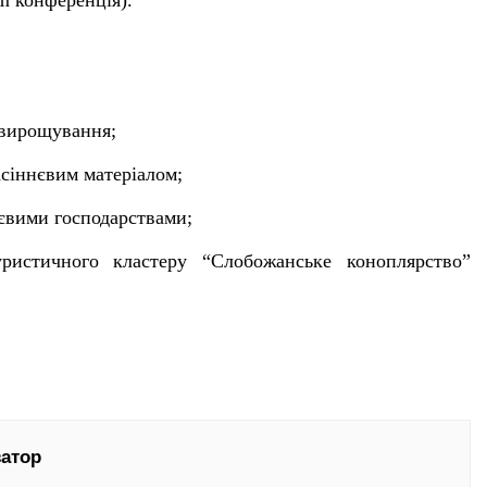
m конференція).
 вирощування;
асіннєвим матеріалом;
нєвими господарствами;
туристичного кластеру “Слобожанське коноплярство”
затор