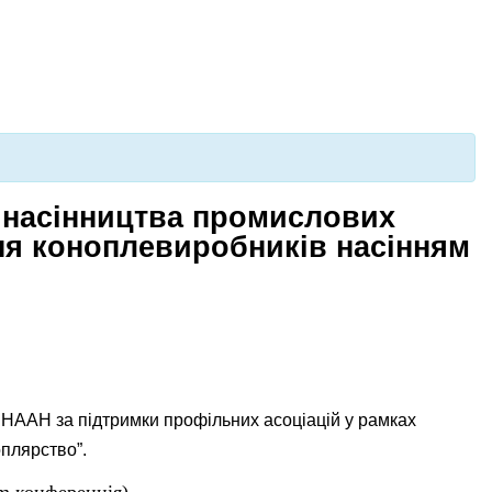
я насінництва промислових
ня коноплевиробників насінням
р НААН за підтримки профільних асоціацій у рамках
плярство”.