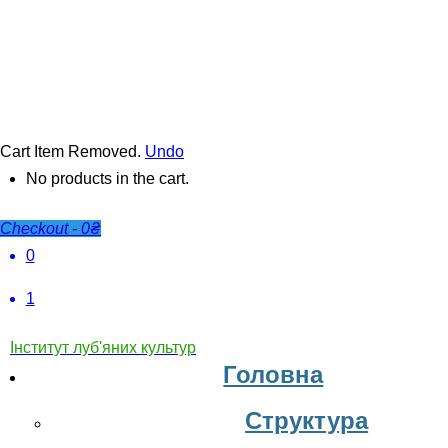
Cart
Item Removed.
Undo
No products in the cart.
Checkout
-
0₴
0
1
Інститут луб'яних культур
Головна
Структура