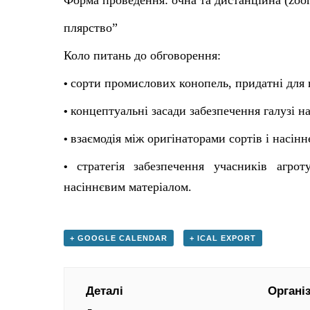
Форма проведення: очна та дистанційна (zoo
плярство”
Коло питань до обговорення:
сорти промислових конопель, придатні для
•
концептуальні засади забезпечення галузі н
•
взаємодія між оригінаторами сортів і насін
•
стратегія забезпечення учасників агро
•
насіннєвим матеріалом.
+ GOOGLE CALENDAR
+ ICAL EXPORT
Деталі
Органі