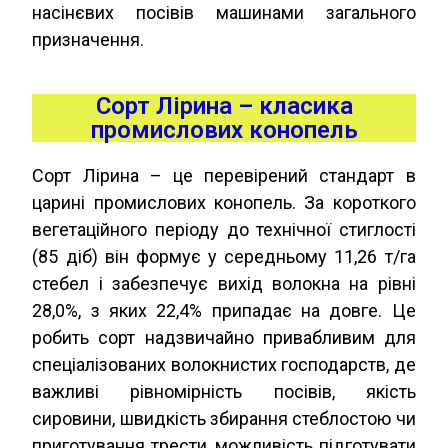
насінєвих посівів машинами загального
призначення.
Сорт Лірина – класика
промислових конопель
Сорт Лірина – це перевірений стандарт в
царині промислових конопель. За короткого
вегетаційного періоду до технічної стиглості
(85 діб) він формує у середньому 11,26 т/га
стебел і забезпечує вихід волокна на рівні
28,0%, з яких 22,4% припадає на довге. Це
робить сорт надзвичайно привабливим для
спеціалізованих волокнистих господарств, де
важливі рівномірність посівів, якість
сировини, швидкість збирання стеблостою чи
приготування трести, можливість підготувати