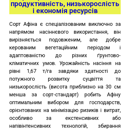
продуктивність, низькорослість
і економія ресурсів
Сорт Афіна є спеціалізованим виключно за
напрямом насіннєвого використання, він
вирізняється подовженим, але добре
керованим вегетаційним періодом і
адаптованістю до різних ґрунтово-
кліматичних умов. Урожайність насіння на
рівні 1,67 т/га завдяки здатності до
потужного розвитку суцвіття та
низькорослість (висота приблизно на 30 см
менша за сорт-стандарт) робить Афіну
оптимальним вибором для господарств,
орієнтованих на мінімізацію ризиків і витрат,
особливо за екстенсивних або
напівінтенсивних технологій, збирання