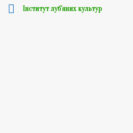
Інститут луб'яних культур
08.01.2026
УРОЖАЙ ЯК
СТРАТЕГІЯ: топові
сучасні сорти
промислових
конопель селекції