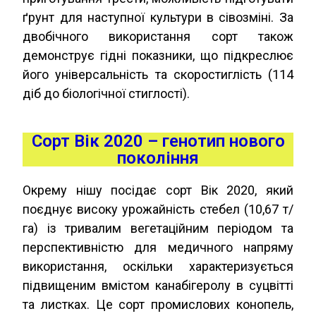
ґрунт для наступної культури в сівозміні. За
двобічного використання сорт також
демонструє гідні показники, що підкреслює
його універсальність та скоростиглість (114
діб до біологічної стиглості).
Сорт Вік 2020 – генотип нового
покоління
Окрему нішу посідає сорт Вік 2020, який
поєднує високу урожайність стебел (10,67 т/
га) із тривалим вегетаційним періодом та
перспективністю для медичного напряму
використання, оскільки характеризується
підвищеним вмістом канабігеролу в суцвітті
та листках. Це сорт промислових конопель,