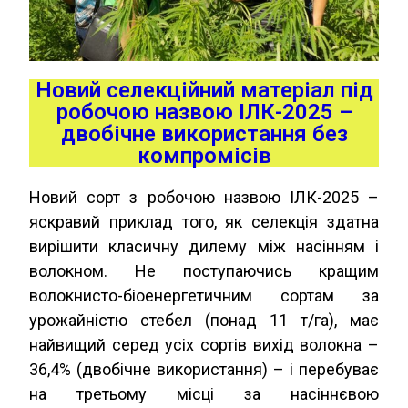
Новий селекційний матеріал під
робочою назвою ІЛК-2025 –
двобічне використання без
компромісів
Новий сорт з робочою назвою ІЛК-2025 –
яскравий приклад того, як селекція здатна
вирішити класичну дилему між насінням і
волокном. Не поступаючись кращим
волокнисто-біоенергетичним сортам за
урожайністю стебел (понад 11 т/га), має
найвищий серед усіх сортів вихід волокна –
36,4% (двобічне використання) – і перебуває
на третьому місці за насіннєвою