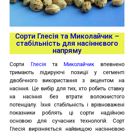
Сорти Глесія та Миколайчик –
стабільність для насіннєвого
напряму
Сорти
Глесія
та
Миколайчик
впевнено
тримають лідируючі позиції у сегменті
двобічного використання з акцентом на
насіння. Це вибір для тих, хто робить ставку
на насіння без втрати волокнистого
потенціалу. Їхня стабільність і врівноважені
показники роблять ці сорти надійною
основою для сучасних технологій. Сорт
Глесія вирізняється найвищою насіннєвою