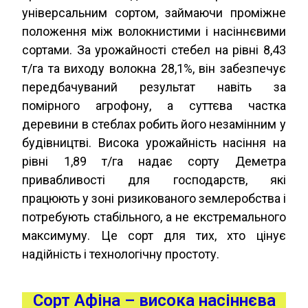
універсальним сортом, займаючи проміжне
положення між волокнистими і насіннєвими
сортами. За урожайності стебел на рівні 8,43
т/га та виходу волокна 28,1%, він забезпечує
передбачуваний результат навіть за
помірного агрофону, а суттєва частка
деревини в стеблах робить його незамінним у
будівництві. Висока урожайність насіння на
рівні 1,89 т/га надає сорту Деметра
привабливості для господарств, які
працюють у зоні ризикованого землеробства і
потребують стабільного, а не екстремального
максимуму. Це сорт для тих, хто цінує
надійність і технологічну простоту.
Сорт Афіна – висока насіннєва