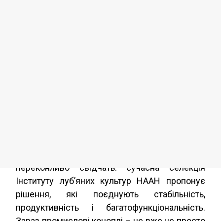
ІЛК НААН
Промислові коноплі в Україні стрімко
повертають собі статус однієї з
найперспективніших культур XXI століття.
Високий попит на натуральне волокно,
насіння та лікарські компоненти робить
питання урожайності та ефективності сорту
ключовим для кожного агровиробника.
Результати багаторічних досліджень
переконливо свідчать: сучасна селекція
Інституту луб’яних культур НААН пропонує
рішення, які поєднують стабільність,
продуктивність і багатофункціональність.
Зараз промислові коноплі – це вже не просто