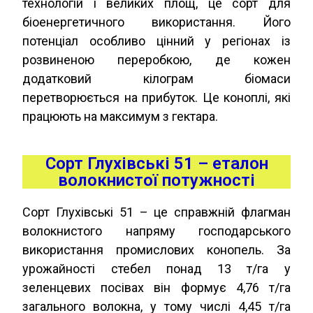
технологій і великих площ, це сорт для
біоенергетичного використання. Його
потенціал особливо цінний у регіонах із
розвиненою переробкою, де кожен
додатковий кілограм біомаси
перетворюється на прибуток. Це коноплі, які
працюють на максимум з гектара.
Сорт Глухівські 51 – еталон
волокнистої потужності
Сорт Глухівські 51 – це справжній флагман
волокнистого напряму господарського
використання промислових конопель. За
урожайності стебел понад 13 т/га у
зеленцевих посівах він формує 4,76 т/га
загального волокна, у тому числі 4,45 т/га