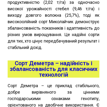
продуктивністю (2,02 т/га) за одночасно
високої урожайності стебел (9,46 т/га) і
виходу довгого волокна (25,7%), тоді як
високоолійний сорт Миколайчик демонструє
збалансованість показників і адаптивність до
різних умов вирощування. Це надійні сорти
для тих, хто цінує передбачуваний результат і
стабільний дохід.
Сорт Деметра – надійність і
збалансованість для класичних
технологій
Сорт Деметра – це приклад стабільного,
добре вирівняного за цінними
господарськими ознаками генотипу,
орієнтованого на двобічне використання. Є