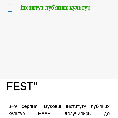
Інститут луб'яних культур
12.08.2025
Науковці ІЛК
НААН на “HEMP
FEST”
8–9 серпня науковці Інституту луб’яних
культур НААН долучились до