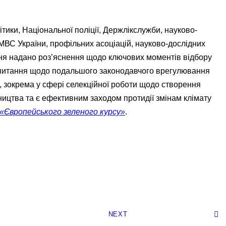
тики, Національної поліції, Держлікслужби, науково-
МВС України, профільних асоціацій, науково-дослідних
ення надано роз’яснення щодо ключових моментів відбору
о питання щодо подальшого законодавчого врегулювання
, зокрема у сфері селекційної роботи щодо створення
ицтва та є ефективним заходом протидії змінам клімату
«Європейського зеленого курсу»
.
NEXT