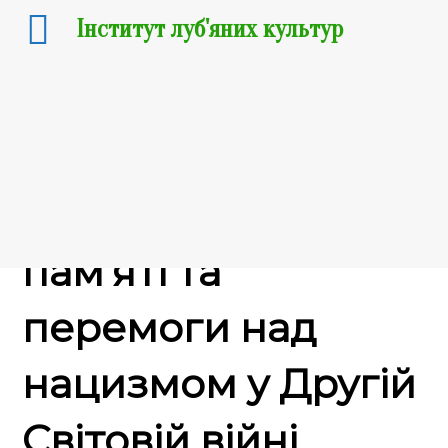
Інститут луб'яних культур
08.05.2024
8 травня – День
пам‘яті та
перемоги над
нацизмом у Другій
Світовій війні.