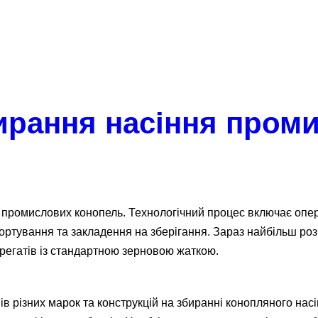
ирання насіння пром
промислових конопель. Технологічний процес включає опер
сортування та закладення на зберігання. Зараз найбільш р
регатів із стандартною зерновою жаткою.
в різних марок та конструкцій на збиранні конопляного нас