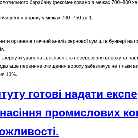
молотильного барабану (рекомендовано в межах 700–800 хв-
 очищення вороху у межах 700–750 хв-1.
нити органолептичний аналіз зернової суміші в бункері на п
ів.
 звернути увагу на своєчасність перевезення вороху та нас
Подальше первинне очищення вороху забезпечує не тільки в
ння 13%.
итуту готові надати експ
 насіння промислових ко
ожливості.