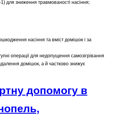
1) для зниження травмованості насіння;
ошкодження насіння та вміст домішок і за
тупні операції для недопущення самозігрівання
идалення домішок, а й частково знижує
ертну допомогу в
нопель,