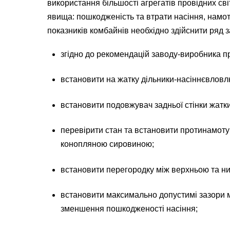
використання більшості агрегатів провідних св
явища: пошкодженість та втрати насіння, намот
показників комбайнів необхідно здійснити ряд з
згідно до рекомендацій заводу-виробника п
встановити на жатку дільники-насіннєвловл
встановити подовжувач задньої стінки жатки
перевірити стан та встановити протинамотув
конопляною сировиною;
встановити перегородку між верхньою та н
встановити максимально допустимі зазори м
зменшення пошкодженості насіння;