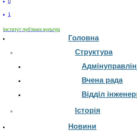
0
1
Інститут луб'яних культур
Головна
Структура
Адмінуправлін
Вчена рада
Відділ інжене
Історія
Новини