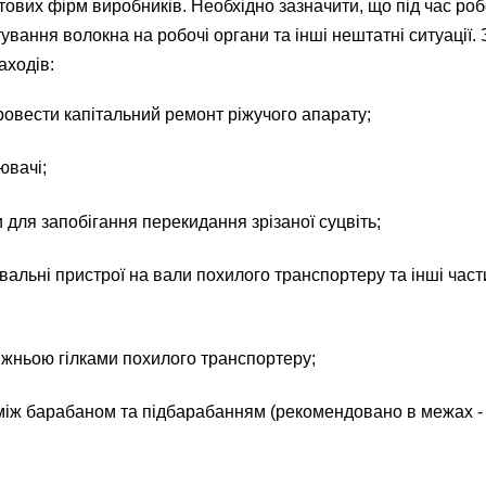
ітових фірм виробників. Необхідно зазначити, що під час ро
ування волокна на робочі органи та інші нештатні ситуації
аходів:
ровести капітальний ремонт ріжучого апарату;
ювачі;
 для запобігання перекидання зрізаної суцвіть;
альні пристрої на вали похилого транспортеру та інші част
ижньою гілками похилого транспортеру;
іж барабаном та підбарабанням (рекомендовано в межах - на