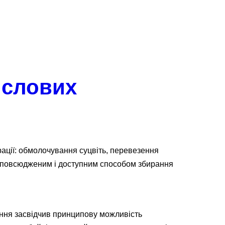
ислових
ації: обмолочування суцвіть, перевезення
озповсюдженим і доступним способом збирання
іння засвідчив принципову можливість