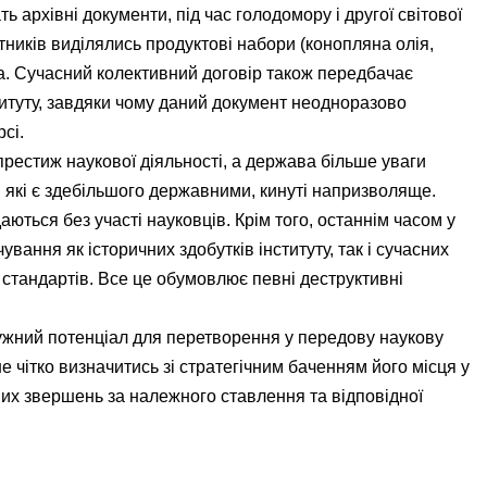
ть архівні документи, під час голодомору і другої світової
тників виділялись продуктові набори (конопляна олія,
а. Сучасний колективний договір також передбачає
итуту, завдяки чому даний документ неодноразово
сі.
 престиж наукової діяльності, а держава більше уваги
, які є здебільшого державними, кинуті напризволяще.
ться без участі науковців. Крім того, останнім часом у
ування як історичних здобутків інституту, так і сучасних
 стандартів. Все це обумовлює певні деструктивні
тужний потенціал для перетворення у передову наукову
 чітко визначитись зі стратегічним баченням його місця у
них звершень за належного ставлення та відповідної