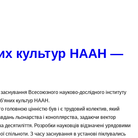
них культур НААН —
 заснування Всесоюзного науково-дослідного інституту
уб’яних культур НААН.
ого головною цінністю був і є трудовий колектив, який
авдань льонарства і коноплярства, задаючи вектор
а десятиліття. Розробки науковців відзначені урядовими
ї спільноти. З часу заснування в установі піклувались