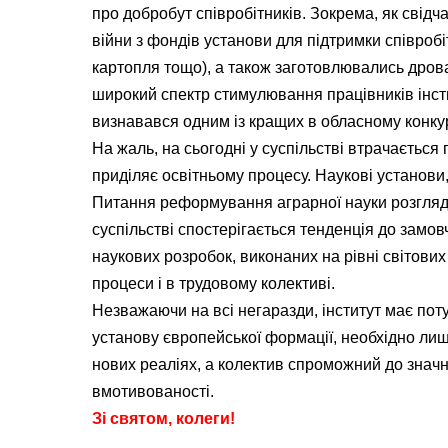
про добробут співробітників. Зокрема, як свідча
війни з фондів установи для підтримки співробі
картопля тощо), а також заготовлювались дров
широкий спектр стимулювання працівників інст
визнавався одним із кращих в обласному конкур
На жаль, на сьогодні у суспільстві втрачається
приділяє освітньому процесу. Наукові установи
Питання реформування аграрної науки розглядаю
суспільстві спостерігається тенденція до замовч
наукових розробок, виконаних на рівні світових
процеси і в трудовому колективі.
Незважаючи на всі негаразди, інститут має по
установу європейської формації, необхідно лише
нових реаліях, а колектив спроможний до знач
вмотивованості.
Зі святом, колеги!