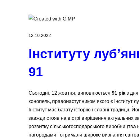
12.10.2022
Інституту луб’я
91
Сьогодні, 12 жовтня, виповнюється
91 рік
з дня
конопель, правонаступником якого є Інститут л
Інститут має багату історію і славні традиції. Й
завжди стояв на вістрі вирішення актуальних з
розвитку сільськогосподарського виробництва н
нагородами і отримали широке визнання світово