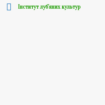
Інститут луб'яних культур
27.06.2022
Спільна позиція
представників
галузі
промислового
коноплярства