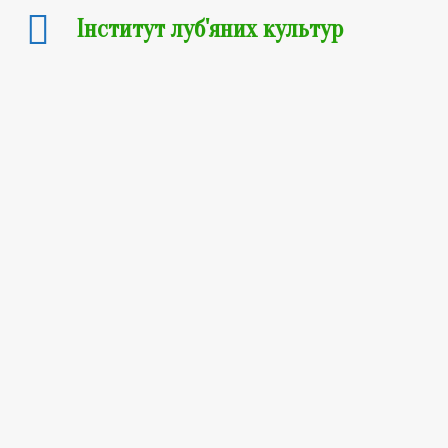
Інститут луб'яних культур
15.12.2021
Знову “конопляна
тема” будоражить
суспільство