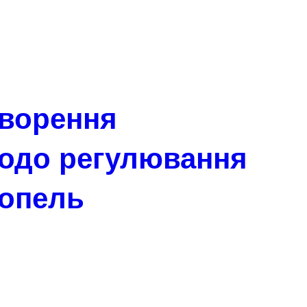
оворення
щодо регулювання
нопель