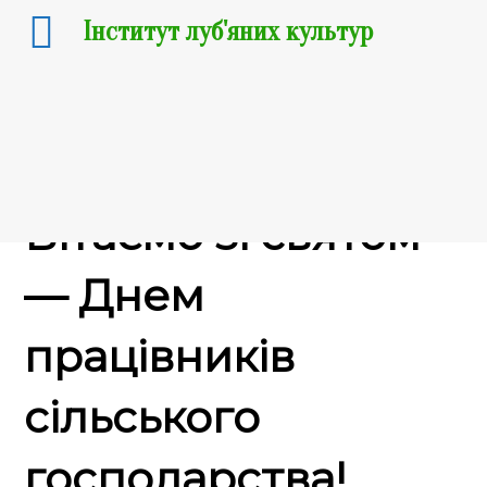
Інститут луб'яних культур
19.11.2021
Вітаємо зі святом
— Днем
працівників
сільського
господарства!