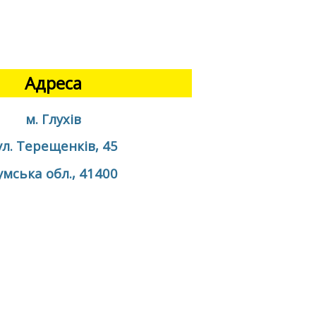
Адреса
м. Глухів
ул. Терещенків, 45
умська обл., 41400