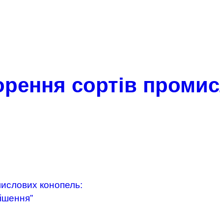
орення сортів проми
ислових конопель:
ішення”