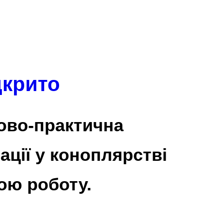
дкрито
ово-практична
ації у коноплярстві
ою роботу.