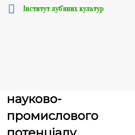
Інститут луб'яних культур
29.11.2019
Регіональна
інтеграція
науково-
промислового
потенціалу