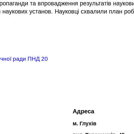
 пропаганди та впровадження результатів науко
наукових установ. Науковці схвалили план робо
ичної ради ПНД 20
Адреса
м. Глухів