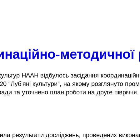
инаційно-методичної
х культур НААН відбулось засідання координацій
 “Луб’яні культури”, на якому розглянуто промі
ди та уточнено план роботи на друге півріччя.
ла результати досліджень, проведених виконавц