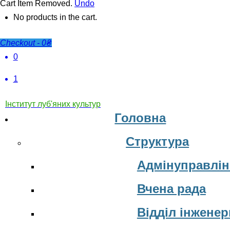
Cart
Item Removed.
Undo
No products in the cart.
Checkout
-
0₴
0
1
Інститут луб'яних культур
Головна
Структура
Адмінуправлін
Вчена рада
Відділ інжене