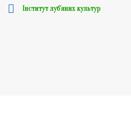
Інститут луб'яних культур
Сорти промислових конопель
Сорти льону-довгунця
Техніко-технологічні розробки