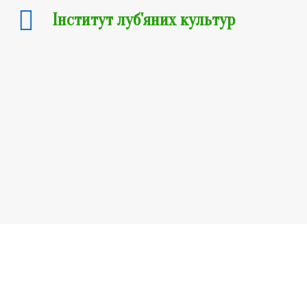
Інститут луб'яних культур
Сорти промислових конопель
Сорти льону-довгунця
Техніко-технологічні розробки