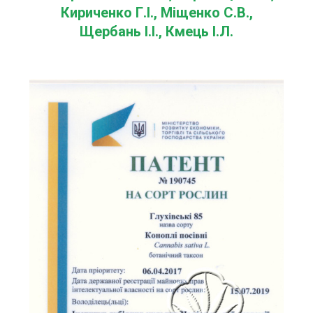
Кириченко Г.І., Міщенко С.В.,
Щербань І.І., Кмець І.Л.