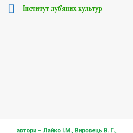
Інститут луб'яних культур
Сорти промислових конопель
Сорти льону-довгунця
Техніко-технологічні розробки
Сорт промислових
конопель
ГЛУХІВСЬКІ 85
автори
– Лайко І.М., Вировець В. Г.,