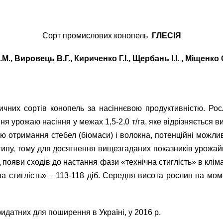
Сорт промислових конопель
ГЛЕСІЯ
.М., Вировець В.Г., Кириченко Г.І., Щербань І.І. , Міщенко
ичних сортів конопель за насіннєвою продуктивністю. Ро
ня урожаю насіння у межах 1,5-2,0 т/га, яке відрізняється ви
 отримання стебел (біомаси) і волокна, потенційні можливо
ого типу, тому для досягнення вищезгаданих показників урож
 появи сходів до настання фази «технічна стиглість» в клім
чна стиглість» – 113-118 діб. Середня висота рослин на мо
идатних для поширення в Україні, у 2016 р.