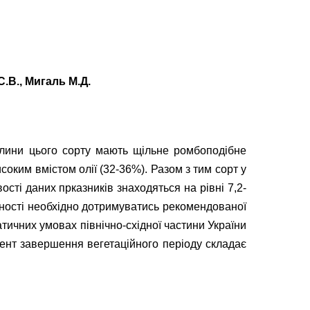
 С.В., Мигаль М.Д.
слини цього сорту мають щільне ромбоподібне
соким вмістом олії (32-36%). Разом з тим сорт у
сті даних прказників знаходяться на рівні 7,2-
айності необхідно дотримуватись рекомендованої
атичних умовах північно-східної частини України
мент завершення вегетаційного періоду складає