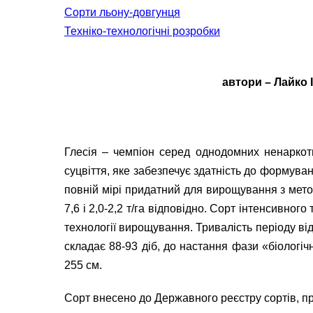
Сорти льону-довгунця
Техніко-технологічні розробки
автори
– Лайко І
Глесія – чемпіон серед однодомних ненаркот
суцвіття, яке забезпечує здатність до формуван
повній мірі придатний для вирощування з метою
7,6 і 2,0-2,2 т/га відповідно. Сорт інтенсивн
технології вирощування. Тривалість періоду від
складає 88-93 діб, до настання фази «біологі
255 см.
Сорт внесено до Державного реєстру сортів, пр