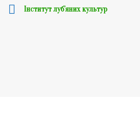
Інститут луб'яних культур
Сорти промислових конопель
Сорти льону-довгунця
Техніко-технологічні розробки