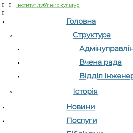
Інститут луб'яних культур
Головна
Структура
Адмінуправлі
Вчена рада
Відділ інжене
Історія
Новини
Послуги