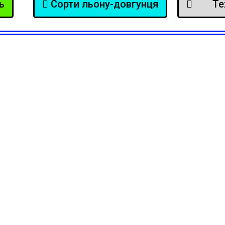
ь
Сорти льону-довгунця
Те