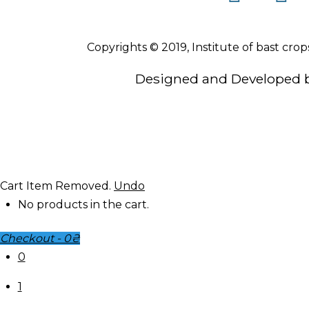
Copyrights © 2019, Institute of bast crop
Designed and Developed 
Cart
Item Removed.
Undo
No products in the cart.
Checkout
-
0₴
0
1