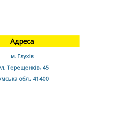
Адреса
м. Глухів
ул. Терещенків, 45
умська обл., 41400