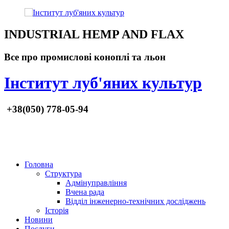
INDUSTRIAL HEMP AND FLAX
Все про промислові коноплі та льон
Інститут луб'яних культур
+38(050) 778-05-94
Головна
Структура
Адмінуправління
Вчена рада
Відділ інженерно-технічних досліджень
Історія
Новини
Послуги