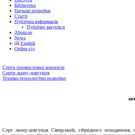
Бібліотека
Наукові розробки
Статті
Публічна інформація
Публічні закупівлі
About-us
News
English
Online-гід
Сорти промислових конопель
Сорти льону-довгунця
Техніко-технологічні розробки
ав
Сорт льону-довгунця Сіверський, гібридного походження