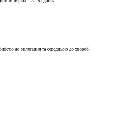
ційний період – 75–81 доби.
ійкістю до вилягання та середньою до хвороб.