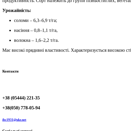
продуктивність. Сорт належить до групи пізньостиглих, вегета
Урожайність:
соломи – 6,3–6,9 т/га;
насіння – 0,8–1,1 т/га,
волокна – 1,6–2,2 т/га.
Має високі прядивні властивості. Характеризується високою ст
Контакти
+38 (05444) 221-35
+38(050) 778-05-94
ibc1931@ukr.net
Соціальні мережі