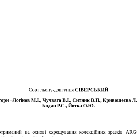
Сорт льону-довгунця
СІВЕРСЬКИЙ
тори
–Логінов М.І., Чучвага В.І., Ситник В.П., Кривошеєва Л.
Бодян Р.С., Йотка О.Ю.
, отриманий на основі схрещування колекційних зразків A