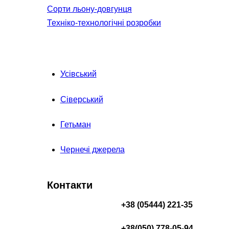
Сорти льону-довгунця
Техніко-технологічні розробки
Усівський
Сіверський
Гетьман
Чернечі джерела
Контакти
+38 (05444) 221-35
+38(050) 778-05-94