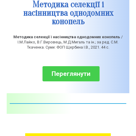
Методика селекції і
насінництва однодомних
конопель
Методика селекції і насінництва однодомних конопель
/
І.М.Лайко, В.Г.Вировець, М.Д.Мигаль та ін.; за ред. С.М.
Ткаченка. Суми: ФОП Щербина І.В., 2021. 44 с.
Переглянути