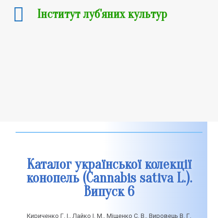
Інститут луб'яних культур
Науково-
практичні
видання
Каталог української колекції
конопель (Cannabis sativа L.).
Випуск 6
​Кириченко Г. І., Лайко І. М., Міщенко С. В., Вировець В. Г.