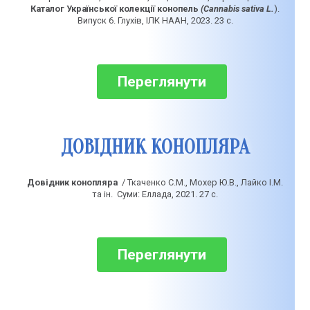
Каталог Української колекції конопель
(Cannabis sativа L.
).
Випуск 6. Глухів, ІЛК НААН, 2023. 23 с.​
Переглянути
ДОВІДНИК КОНОПЛЯРА
Довідник конопляра
/ Ткаченко С.М., Мохер Ю.В., Лайко І.М.
та ін. Суми: Еллада, 2021. 27 с.
Переглянути