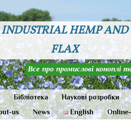
INDUSTRIAL HEMP AND
FLAX
Все про промислові коноплі т
и
Бібліотека
Наукові розробки
out-us
News
English
Online-