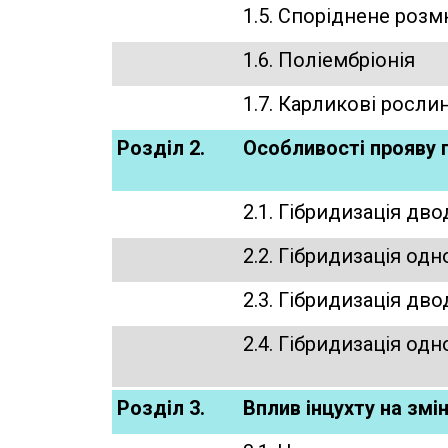
1.5. Споріднене роз
1.6. Поліембріонія
1.7. Карликові росли
Розділ 2.
Особливості прояву 
2.1. Гібридизація д
2.2. Гібридизація о
2.3. Гібридизація д
2.4. Гібридизація о
Розділ 3.
Вплив інцухту на змі