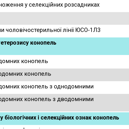
множення у селекційних розсадниках
ни чоловічостерильної лінії ЮСО-1Л3
гетерозису конопель
водомних конопель
днодомних конопель
водомних конопель з однодомними
днодомних конопель з дводомними
ну біологічних і селекційних ознак конопель