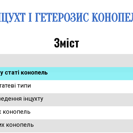
НЦУХТ І ГЕТЕРОЗИС КОНОПЕ
Зміст
ну статі конопель
статеві типи
ведення інцухту
их конопель
них конопель