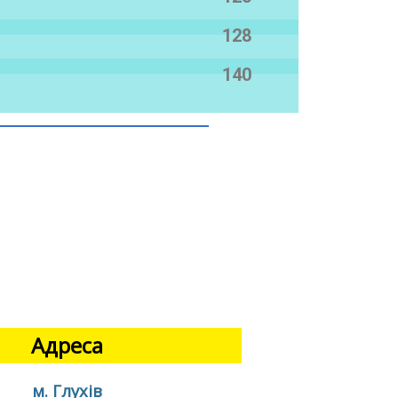
128
140
Адреса
м. Глухів