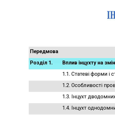
І
Передмова
Розділ 1.
Вплив інцухту на змі
1.1. Статеві форми і 
1.2. Особливості про
1.3. Інцухт дводомн
1.4. Інцухт однодом