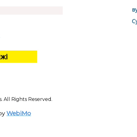
в
С
t
ежі
s. All Rights Reserved.
by
WebiMo