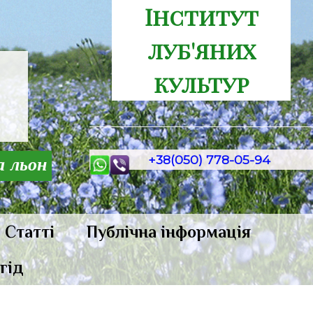
Інститут
луб'яних
культур
+38(050) 778-05-94
а льон
Статті
Публічна інформація
гід